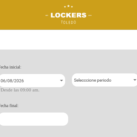
echa inicial:
*Desde las 09:00 am.
echa final: